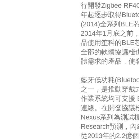
行開發Zigbee R
年起逐步取得Bluet
(2014)全系列BL
2014年1月底之前
品使用笙科的BLE
全部的軟體協議棧
體需求的產品，使
藍牙低功耗(Blueto
之一，是推動穿戴
作業系統均可支援 Blue
連線。在開發協議棧時，笙
Nexus系列為測
Research預
從2013年的2.2