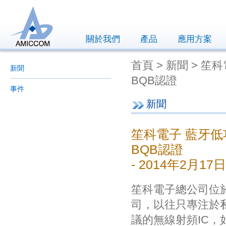
關於我們
產品
應用方案
首頁 > 新聞 > 笙科電
新聞
BQB認證
事件
新聞
笙科電子 藍牙低功耗(
BQB認證
- 2014年2月17日
笙科電子總公司位
司，以往只專注於
議的無線射頻IC，如Zig